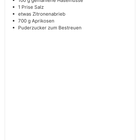
100
g
gemahlene Haselnüsse
1
Prise
Salz
etwas
Zitronenabrieb
700
g
Aprikosen
Puderzucker zum Bestreuen