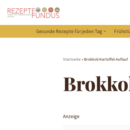
Zum
Inhalt
Gesunde Rezepte für jeden Tag
Frühstü
springen
Startseite
»
Brokkoli-Kartoffel-Auflauf
Brokkol
Anzeige