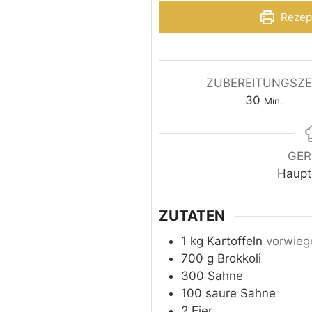
Rezep
ZUBEREITUNGSZE
30
Min.
GER
Haupt
ZUTATEN
1
kg
Kartoffeln
vorwieg
700
g
Brokkoli
300
Sahne
100
saure Sahne
2
Eier