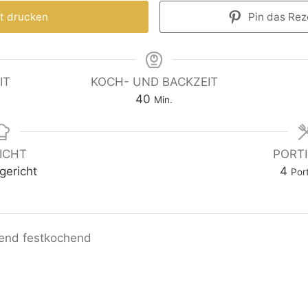
t drucken
Pin das Reze
IT
KOCH- UND BACKZEIT
40
Min.
ICHT
PORT
gericht
4
Por
end festkochend