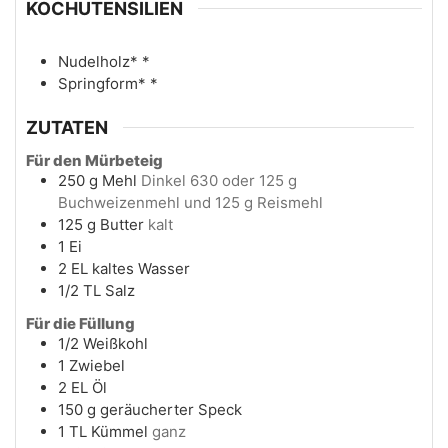
KOCHUTENSILIEN
Nudelholz*
*
Springform*
*
ZUTATEN
Für den Mürbeteig
250
g
Mehl
Dinkel 630 oder 125 g
Buchweizenmehl und 125 g Reismehl
125
g
Butter
kalt
1
Ei
2
EL
kaltes Wasser
1/2
TL
Salz
Für die Füllung
1/2
Weißkohl
1
Zwiebel
2
EL
Öl
150
g
geräucherter Speck
1
TL
Kümmel
ganz