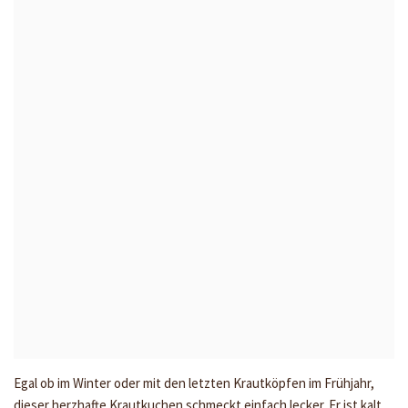
Egal ob im Winter oder mit den letzten Krautköpfen im Frühjahr,
dieser herzhafte Krautkuchen schmeckt einfach lecker. Er ist kalt