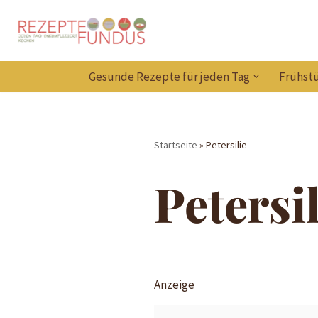
Zum
Inhalt
Gesunde Rezepte für jeden Tag
Frühstü
springen
Startseite
»
Petersilie
Petersil
Anzeige