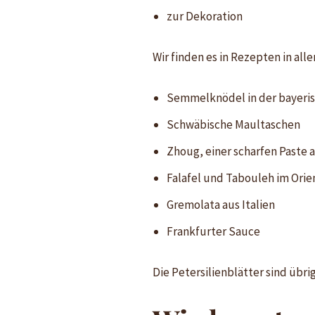
zur Dekoration
Wir finden es in Rezepten in all
Semmelknödel in der bayeris
Schwäbische Maultaschen
Zhoug, einer scharfen Paste
Falafel und Tabouleh im Orie
Gremolata aus Italien
Frankfurter Sauce
Die Petersilienblätter sind übrig