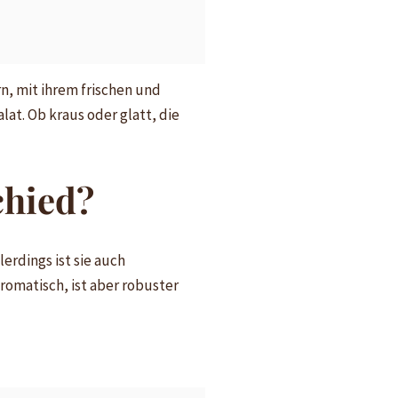
n, mit ihrem frischen und
at. Ob kraus oder glatt, die
chied?
lerdings ist sie auch
romatisch, ist aber robuster