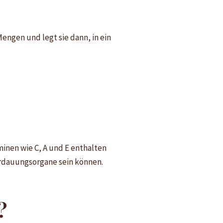
engen und legt sie dann, in ein
minen wie C, A und E enthalten
Verdauungsorgane sein können.
?