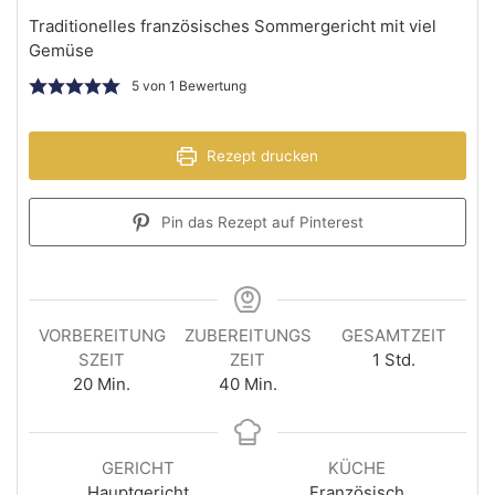
Traditionelles französisches Sommergericht mit viel
Gemüse
5
von 1 Bewertung
Rezept drucken
Pin das Rezept auf Pinterest
VORBEREITUNG
ZUBEREITUNGS
GESAMTZEIT
SZEIT
ZEIT
1
Std.
20
Min.
40
Min.
GERICHT
KÜCHE
Hauptgericht
Französisch