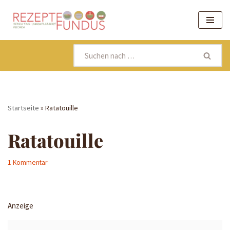
Zum
Inhalt
springen
Startseite
»
Ratatouille
Ratatouille
1 Kommentar
Anzeige