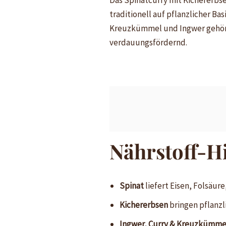
Das Spinatcurry mit Kichererbsen
traditionell auf pflanzlicher Ba
Kreuzkümmel und Ingwer gehör
verdauungsfördernd.
Nährstoff-H
Spinat
liefert Eisen, Folsäur
Kichererbsen
bringen pflanzl
Ingwer, Curry & Kreuzkümme