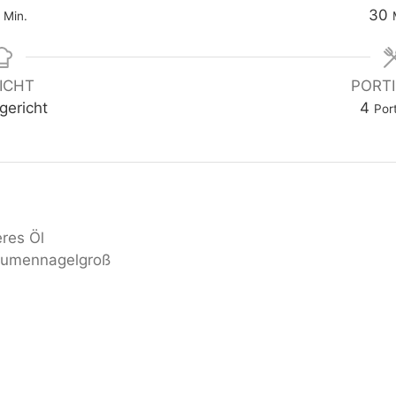
30
Min.
ICHT
PORT
gericht
4
Por
res Öl
aumennagelgroß