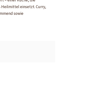
rt – einer Küche, die
Heilmittel einsetzt. Curry,
hemmend sowie