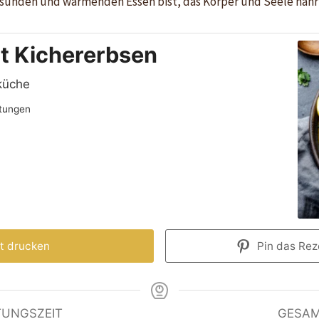
sunden und wärmenden Essen bist, das Körper und Seele nähr
it Kichererbsen
küche
tungen
t drucken
Pin das Reze
TUNGSZEIT
GESAM