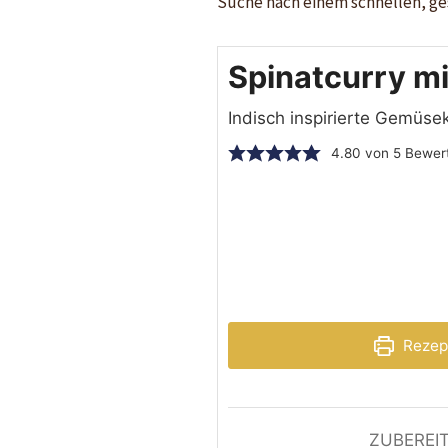
Suche nach einem schnellen, ge
Spinatcurry m
Indisch inspirierte Gemüse
4.80
von
5
Bewer
Rezep
ZUBEREI