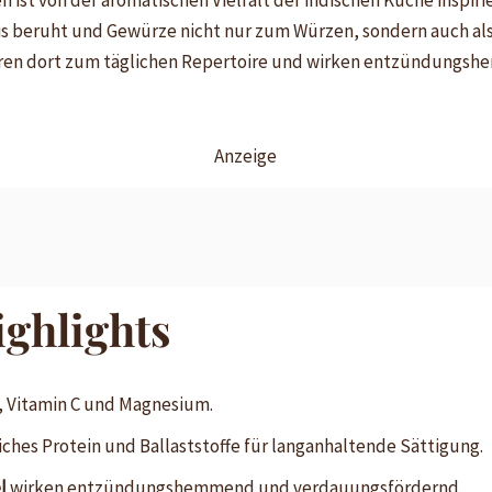
 ist von der aromatischen Vielfalt der indischen Küche inspirie
sis beruht und Gewürze nicht nur zum Würzen, sondern auch als 
en dort zum täglichen Repertoire und wirken entzündungs
Anzeige
ighlights
e, Vitamin C und Magnesium.
iches Protein und Ballaststoffe für langanhaltende Sättigung.
l
wirken entzündungshemmend und verdauungsfördernd.