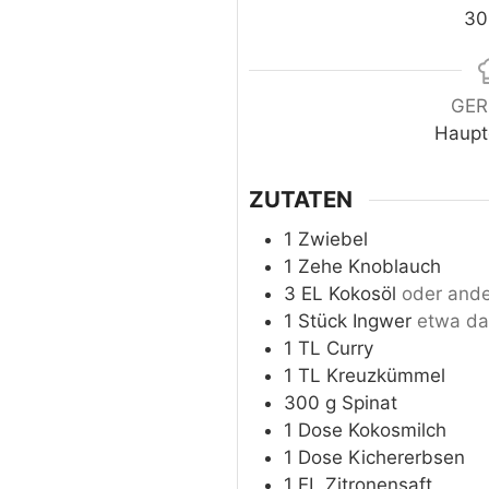
30
GER
Haupt
ZUTATEN
1
Zwiebel
1
Zehe
Knoblauch
3
EL
Kokosöl
oder ande
1
Stück
Ingwer
etwa d
1
TL
Curry
1
TL
Kreuzkümmel
300
g
Spinat
1
Dose
Kokosmilch
1
Dose
Kichererbsen
1
EL
Zitronensaft