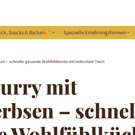
ck, Snacks & Backen
Spezielle Ernährungsformen
sen – schnelle gesunde Wohlfühlküche mit indischem Twist
urry mit
rbsen – schnel
e Wohlfühlküc