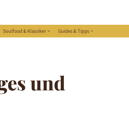
Soulfood & Klassiker
Guides & Tipps
iges und