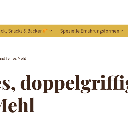
ck, Snacks & Backen
Spezielle Ernährungsformen
 und feines Mehl
es, doppelgriff
Mehl