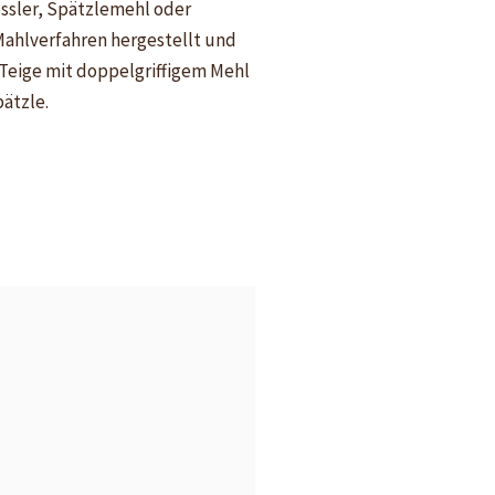
essler, Spätzlemehl oder
Mahlverfahren hergestellt und
 Teige mit doppelgriffigem Mehl
pätzle.