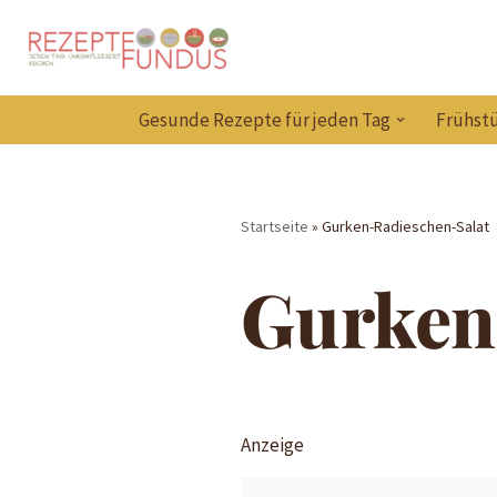
Zum
Inhalt
Gesunde Rezepte für jeden Tag
Frühstü
springen
Startseite
»
Gurken-Radieschen-Salat
Gurken
Anzeige