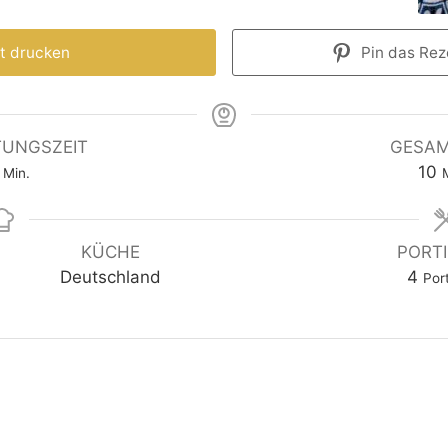
t drucken
Pin das Reze
TUNGSZEIT
GESAM
10
Min.
KÜCHE
PORT
Deutschland
4
Por