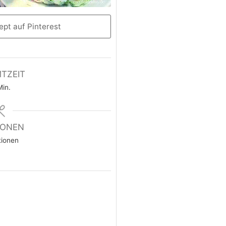
pt auf Pinterest
TZEIT
Min.
IONEN
tionen