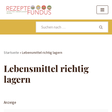
Zum
Inhalt
springen
Startseite
»
Lebensmittel richtig lagern
Lebensmittel richtig
lagern
Anzeige