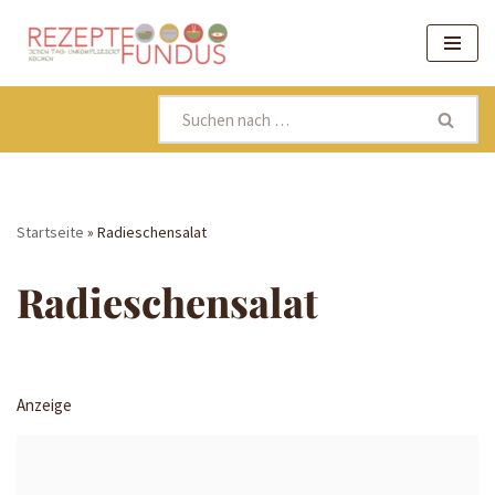
Zum
Inhalt
springen
Startseite
»
Radieschensalat
Radieschensalat
Anzeige