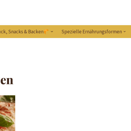
ck, Snacks & Backen
Spezielle Ernährungsformen
sen