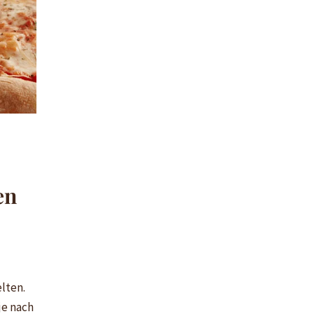
en
elten.
je nach