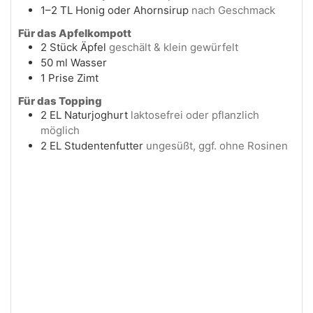
1–2
TL
Honig oder Ahornsirup
nach Geschmack
Für das Apfelkompott
2
Stück
Äpfel
geschält & klein gewürfelt
50
ml
Wasser
1
Prise
Zimt
Für das Topping
2
EL
Naturjoghurt
laktosefrei oder pflanzlich
möglich
2
EL
Studentenfutter
ungesüßt, ggf. ohne Rosinen