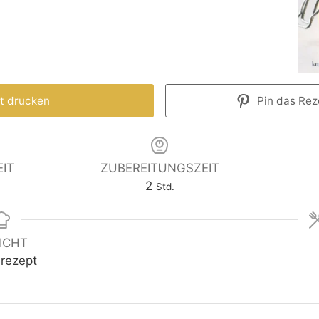
t drucken
Pin das Reze
IT
ZUBEREITUNGSZEIT
2
Std.
ICHT
rezept