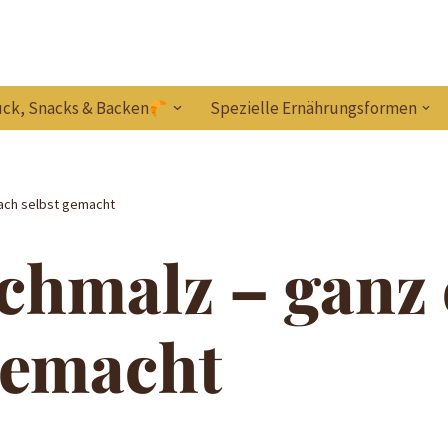
ck, Snacks & Backen
Spezielle Ernährungsformen
fach selbst gemacht
chmalz – ganz 
gemacht