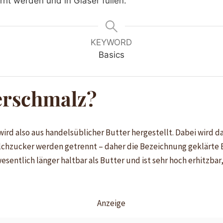
nt werden und in Gläser füllen.
KEYWORD
Basics
terschmalz?
, wird also aus handelsüblicher Butter hergestellt. Dabei wird
lchzucker werden getrennt – daher die Bezeichnung geklärte B
esentlich länger haltbar als Butter und ist sehr hoch erhitzba
Anzeige