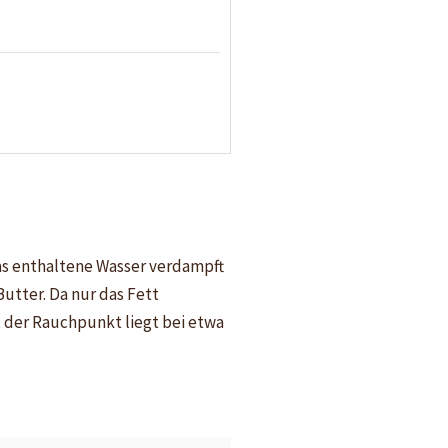
 das enthaltene Wasser verdampft
utter. Da nur das Fett
r, der Rauchpunkt liegt bei etwa