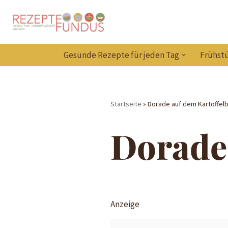
Zum
Inhalt
Gesunde Rezepte für jeden Tag
Frühstü
springen
Startseite
»
Dorade auf dem Kartoffelb
Dorade 
Anzeige