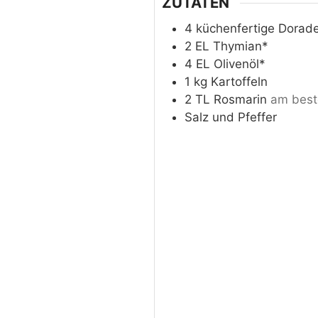
ZUTATEN
4
küchenfertige
Dorad
2
EL
Thymian*
4
EL
Olivenöl*
1
kg
Kartoffeln
2
TL
Rosmarin
am best
Salz und Pfeffer