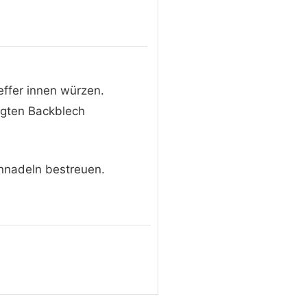
ffer innen würzen.
egten Backblech
innadeln bestreuen.