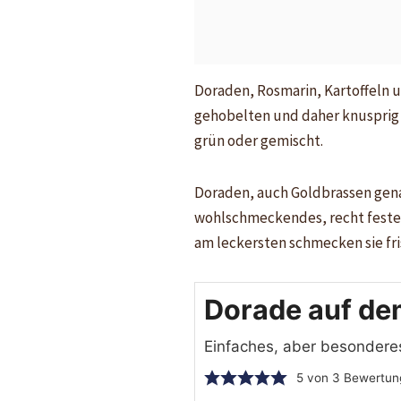
Doraden, Rosmarin, Kartoffeln un
gehobelten und daher knusprig g
grün oder gemischt.
Doraden, auch Goldbrassen genan
wohlschmeckendes, recht festes F
am leckersten schmecken sie fris
Dorade auf dem
Einfaches, aber besondere
5
von
3
Bewertun