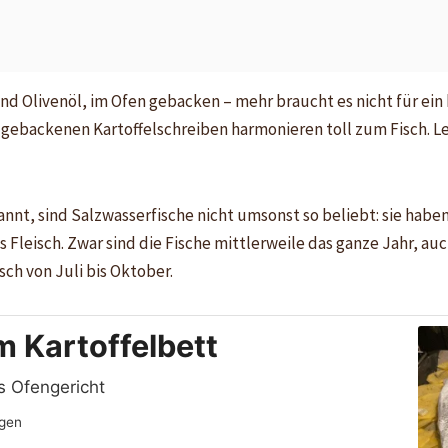
d Olivenöl, im Ofen gebacken – mehr braucht es nicht für ein k
ebackenen Kartoffelschreiben harmonieren toll zum Fisch. Leck
nt, sind Salzwasserfische nicht umsonst so beliebt: sie habe
leisch. Zwar sind die Fische mittlerweile das ganze Jahr, auch
ch von Juli bis Oktober.
 Kartoffelbett
s Ofengericht
gen