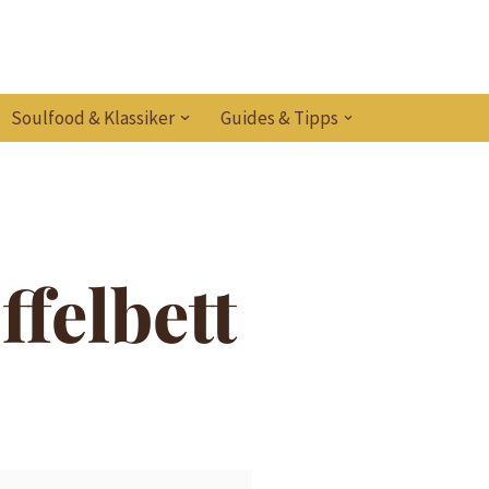
Soulfood & Klassiker
Guides & Tipps
felbett