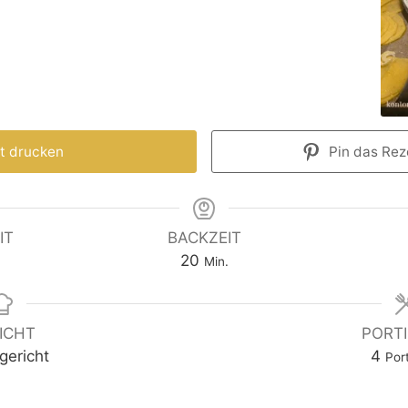
t drucken
Pin das Reze
IT
BACKZEIT
20
Min.
ICHT
PORT
gericht
4
Por