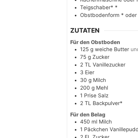
Teigschaber*
*
Obstbodenform
* oder
ZUTATEN
Für den Obstboden
125
g
weiche Butter
un
75
g
Zucker
2
TL
Vanillezucker
3
Eier
30
g
Milch
200
g
Mehl
1
Prise
Salz
2
TL
Backpulver*
Für den Belag
450
ml
Milch
1
Päckchen
Vanillepudd
2
EL
Zucker