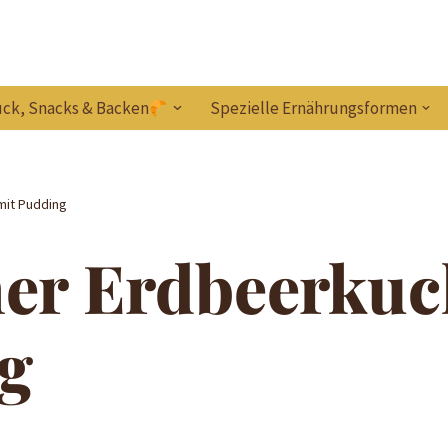
ck, Snacks & Backen
Spezielle Ernährungsformen
mit Pudding
her Erdbeerkuc
g