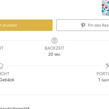
t drucken
Pin das Reze
IT
BACKZEIT
20
Min.
ICHT
PORT
 Gebäck
1
Spri
Handrührgerät*