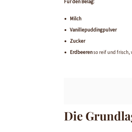
Für den Belag:
Milch
Vanillepuddingpulver
Zucker
Erdbeeren
so reif und frisch,
Die Grundlag