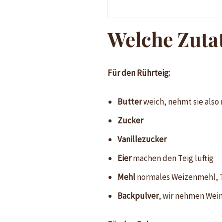
Welche Zuta
Für den Rührteig:
Butter
weich, nehmt sie also
Zucker
Vanillezucker
Eier
machen den Teig luftig
Mehl
normales Weizenmehl, T
Backpulver
, wir nehmen Wei