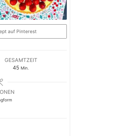
pt auf Pinterest
GESAMTZEIT
45
Min.
IONEN
ngform