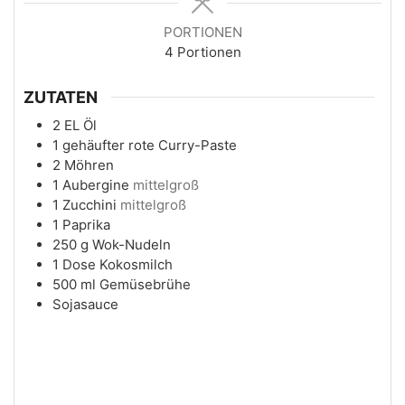
PORTIONEN
4
Portionen
ZUTATEN
2
EL
Öl
1
gehäufter
rote Curry-Paste
2
Möhren
1
Aubergine
mittelgroß
1
Zucchini
mittelgroß
1
Paprika
250
g
Wok-Nudeln
1
Dose
Kokosmilch
500
ml
Gemüsebrühe
Sojasauce