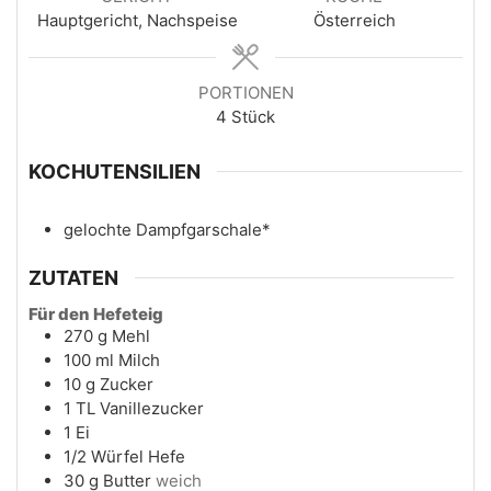
Hauptgericht, Nachspeise
Österreich
PORTIONEN
4
Stück
KOCHUTENSILIEN
gelochte Dampfgarschale*
ZUTATEN
Für den Hefeteig
270
g
Mehl
100
ml
Milch
10
g
Zucker
1
TL
Vanillezucker
1
Ei
1/2
Würfel
Hefe
30
g
Butter
weich