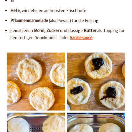
Ei
Hefe
, wir nehmen am liebsten Frischhefe
Pflaumenmarmelade
(aka Powidl) für die Füllung
gemahlenen
Mohn
,
Zucker
und flüssige
Butter
als Topping für
den fertigen Germknödel – oder
Vanillesauce