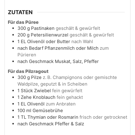
ZUTATEN
Für das Püree
300
g
Pastinaken
geschält & gewürfelt
200
g
Petersilienwurzel
geschält & gewürfelt
1
EL
Olivenöl oder Butter
nach Wahl
nach Bedarf
Pflanzenmilch oder Milch
zum
Pürieren
nach Geschmack
Muskat, Salz, Pfeffer
Für das Pilzragout
300
g
Pilze
z. B. Champignons oder gemischte
Waldpilze, geputzt & in Scheiben
1
Stück
Zwiebel
fein gewürfelt
1
Zehe
Knoblauch
fein gehackt
1
EL
Olivenöl
zum Anbraten
100
ml
Gemüsebrühe
1
TL
Thymian oder Rosmarin
frisch oder getrocknet
nach Geschmack
Pfeffer & Salz