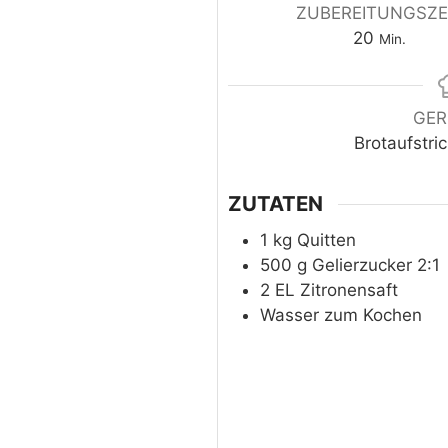
ZUBEREITUNGSZE
20
Min.
GER
Brotaufstri
ZUTATEN
1
kg
Quitten
500
g
Gelierzucker 2:1
2
EL
Zitronensaft
Wasser zum Kochen