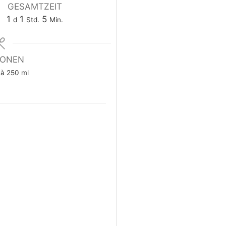
GESAMTZEIT
1
1
5
d
Std.
Min.
IONEN
 à 250 ml