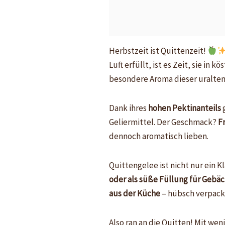
Herbstzeit ist Quittenzeit!
Luft erfüllt, ist es Zeit, sie in 
besondere Aroma dieser uralten
Dank ihres
hohen Pektinanteils
g
Geliermittel. Der Geschmack?
F
dennoch aromatisch lieben.
Quittengelee ist nicht nur ein 
oder als süße Füllung für Gebä
aus der Küche
– hübsch verpackt
Also ran an die Quitten! Mit we