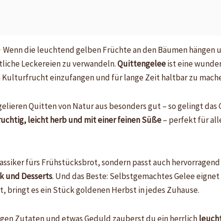
Wenn die leuchtend gelben Früchte an den Bäumen hängen un
köstliche Leckereien zu verwandeln.
Quittengelee
ist eine wunder
 Kulturfrucht einzufangen und für lange Zeit haltbar zu mach
elieren Quitten von Natur aus besonders gut – so gelingt das
ruchtig, leicht herb und mit einer feinen Süße
– perfekt für all
Klassiker fürs Frühstücksbrot, sondern passt auch hervorragend
ck und Desserts
. Und das Beste: Selbstgemachtes Gelee eignet
, bringt es ein Stück goldenen Herbst in jedes Zuhause.
nigen Zutaten und etwas Geduld zauberst du ein herrlich
leuch