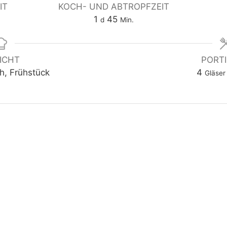
IT
KOCH- UND ABTROPFZEIT
1
45
d
Min.
ICHT
PORT
ch, Frühstück
4
Gläser