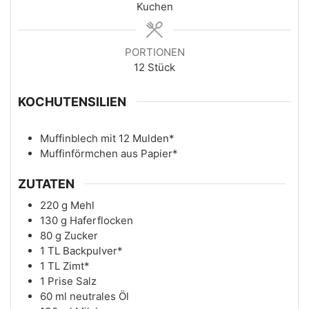
Kuchen
PORTIONEN
12
Stück
KOCHUTENSILIEN
Muffinblech mit 12 Mulden*
Muffinförmchen aus Papier*
ZUTATEN
220
g
Mehl
130
g
Haferflocken
80
g
Zucker
1
TL
Backpulver*
1
TL
Zimt*
1
Prise
Salz
60
ml
neutrales Öl