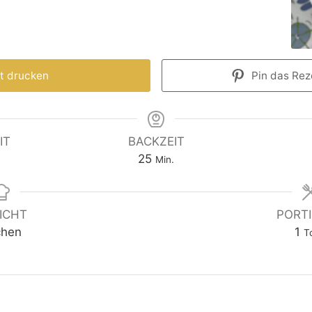
t drucken
Pin das Reze
IT
BACKZEIT
25
Min.
ICHT
PORT
chen
1
T