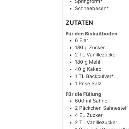
Springform*
Schneebesen*
ZUTATEN
Für den Biskuitboden
6
Eier
180
g
Zucker
2
TL
Vanillezucker
180
g
Mehl
40
g
Kakao
1
TL
Backpulver*
1
Prise
Salz
Für die Füllung
600
ml
Sahne
2
Päckchen
Sahnesteif
4
EL
Zucker
2
TL
Vanillezucker