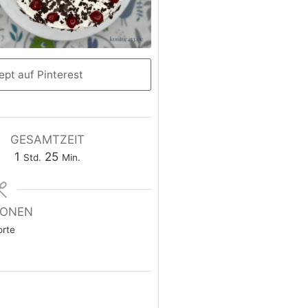
pt auf Pinterest
GESAMTZEIT
1
25
Std.
Min.
IONEN
orte