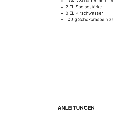
1
Glas
Schattenmorelle
2
EL
Speisestärke
8
EL
Kirschwasser
100
g
Schokoraspeln
za
ANLEITUNGEN