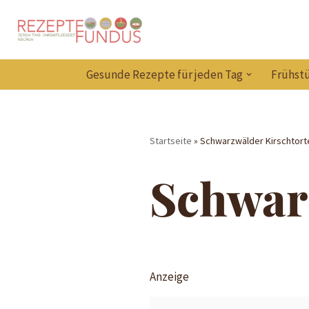
Zum
Inhalt
Gesunde Rezepte für jeden Tag
Frühstü
springen
Startseite
»
Schwarzwälder Kirschtort
Schwar
Anzeige