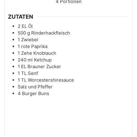
4
Portionen
ZUTATEN
2
EL
Öl
500
g
Rinderhackfleisch
1
Zwiebel
1
rote Paprika
1
Zehe
Knoblauch
240
ml
Ketchup
1
EL
Brauner Zucker
1
TL
Senf
1
TL
Worcestershiresauce
Salz und Pfeffer
4
Burger Buns