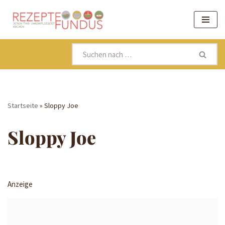
Zum
Inhalt
springen
Startseite
»
Sloppy Joe
Sloppy Joe
Anzeige