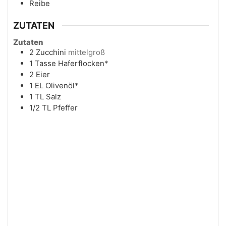
Reibe
ZUTATEN
Zutaten
2
Zucchini
mittelgroß
1
Tasse
Haferflocken*
2
Eier
1
EL
Olivenöl*
1
TL
Salz
1/2
TL
Pfeffer