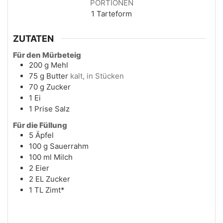
PORTIONEN
1
Tarteform
ZUTATEN
Für den Mürbeteig
200
g
Mehl
75
g
Butter
kalt, in Stücken
70
g
Zucker
1
Ei
1
Prise
Salz
Für die Füllung
5
Äpfel
100
g
Sauerrahm
100
ml
Milch
2
Eier
2
EL
Zucker
1
TL
Zimt*