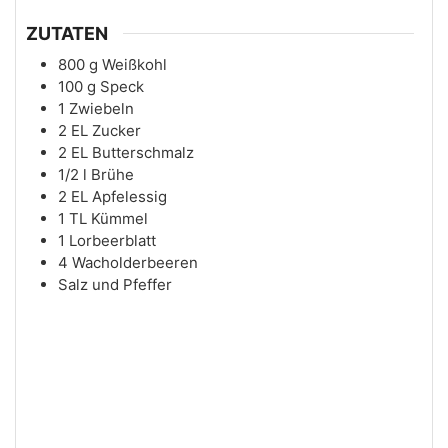
ZUTATEN
800
g
Weißkohl
100
g
Speck
1
Zwiebeln
2
EL
Zucker
2
EL
Butterschmalz
1/2
l
Brühe
2
EL
Apfelessig
1
TL
Kümmel
1
Lorbeerblatt
4
Wacholderbeeren
Salz und Pfeffer