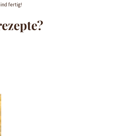
nd fertig!
rezepte?