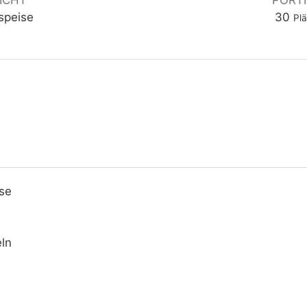
ICHT
PORT
speise
30
Pl
se
ln