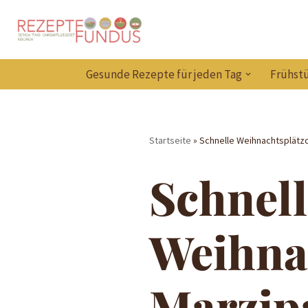
Zum
Inhalt
Gesunde Rezepte für jeden Tag
Frühstü
springen
Startseite
»
Schnelle Weihnachtsplätz
Schnell
Weihna
Marzip