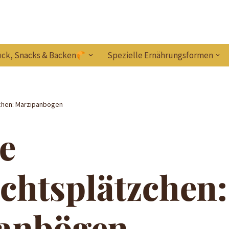
ck, Snacks & Backen
Spezielle Ernährungsformen
chen: Marzipanbögen
e
chtsplätzchen:
anbögen