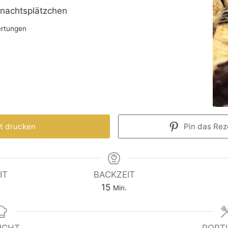
hnachtsplätzchen
rtungen
t drucken
Pin das Reze
IT
BACKZEIT
15
Min.