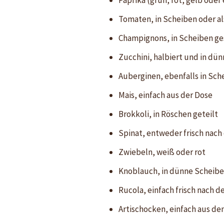
Paprika (grün, rot, gelb oder
Tomaten, in Scheiben oder al
Champignons, in Scheiben ges
Zucchini, halbiert und in dü
Auberginen, ebenfalls in Sch
Mais, einfach aus der Dose
Brokkoli, in Röschen geteilt
Spinat, entweder frisch nach
Zwiebeln, weiß oder rot
Knoblauch, in dünne Scheibe
Rucola, einfach frisch nach d
Artischocken, einfach aus de