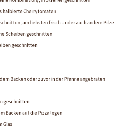
 eine Kombination), in Streifen geschnitten
s halbierte Cherrytomaten
chnitten, am liebsten frisch – oder auch andere Pilze
nne Scheiben geschnitten
eiben geschnitten
 dem Backen oder zuvor in der Pfanne angebraten
n geschnitten
em Backen auf die Pizza legen
m Glas