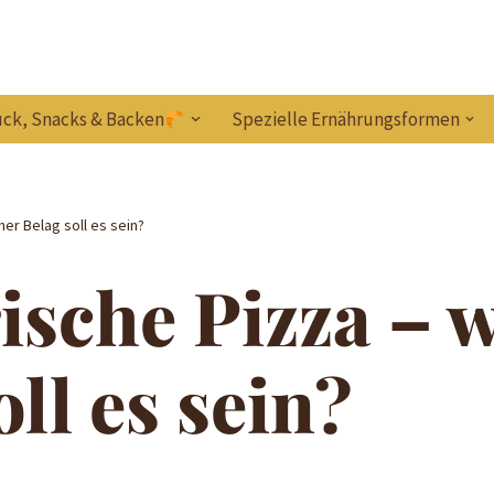
ck, Snacks & Backen
Spezielle Ernährungsformen
er Belag soll es sein?
ische Pizza – 
oll es sein?