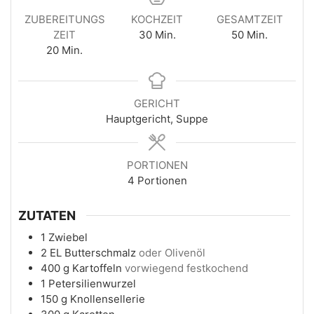
ZUBEREITUNGS
KOCHZEIT
GESAMTZEIT
ZEIT
30
Min.
50
Min.
20
Min.
GERICHT
Hauptgericht, Suppe
PORTIONEN
4
Portionen
ZUTATEN
1
Zwiebel
2
EL
Butterschmalz
oder Olivenöl
400
g
Kartoffeln
vorwiegend festkochend
1
Petersilienwurzel
150
g
Knollensellerie