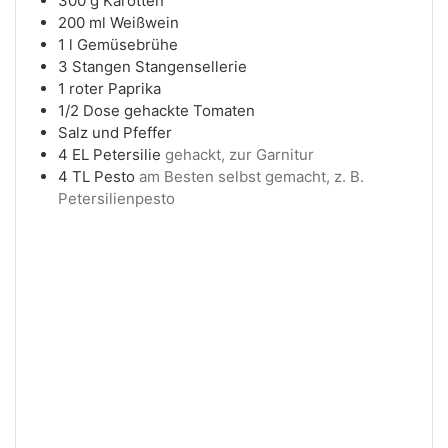
300
g
Karotten
200
ml
Weißwein
1
l
Gemüsebrühe
3
Stangen
Stangensellerie
1
roter
Paprika
1/2
Dose
gehackte Tomaten
Salz und Pfeffer
4
EL
Petersilie
gehackt, zur Garnitur
4
TL
Pesto
am Besten selbst gemacht, z. B.
Petersilienpesto