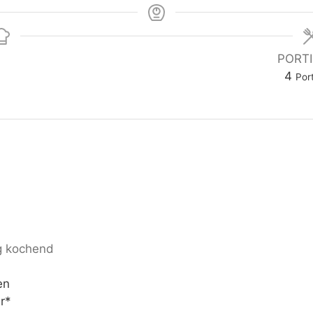
PORT
4
Por
g kochend
en
er*