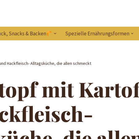
ck, Snacks & Backen
Spezielle Ernährungsformen
und Hackfleisch- Alltagsküche, die allen schmeckt
opf mit Kartof
ckfleisch-
küche, die alle