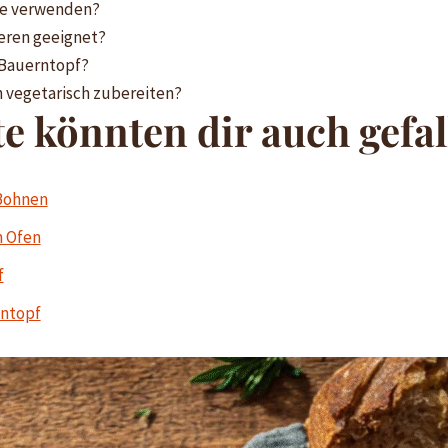
se verwenden?
ieren geeignet?
 Bauerntopf?
 vegetarisch zubereiten?
e könnten dir auch gefal
 Bohnen
m Ofen
f
intopf