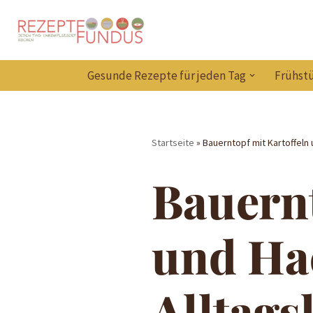
Zum
Inhalt
Gesunde Rezepte für jeden Tag
Frühstü
springen
Startseite
»
Bauerntopf mit Kartoffeln 
Bauernt
und Ha
Alltags