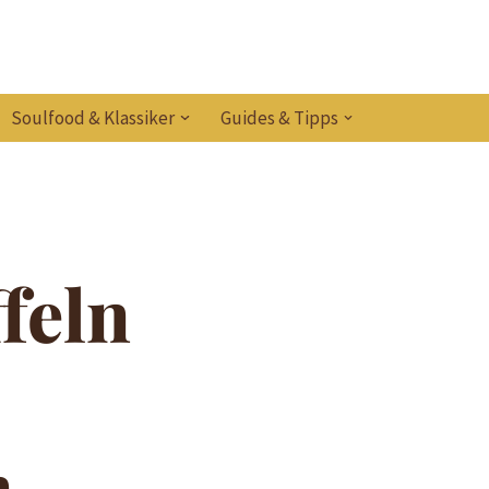
Soulfood & Klassiker
Guides & Tipps
feln
n