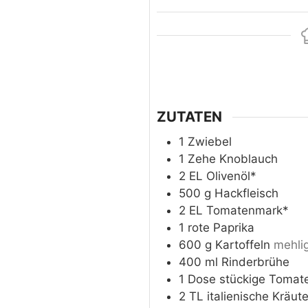
ZUTATEN
1
Zwiebel
1
Zehe
Knoblauch
2
EL
Olivenöl*
500
g
Hackfleisch
2
EL
Tomatenmark*
1
rote Paprika
600
g
Kartoffeln
mehli
400
ml
Rinderbrühe
1
Dose
stückige Tomat
2
TL
italienische Kräut