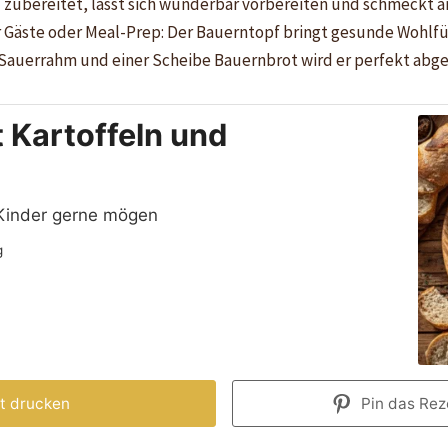
ll zubereitet, lässt sich wunderbar vorbereiten und schmeckt a
ür Gäste oder Meal-Prep: Der Bauerntopf bringt gesunde Wohlf
s Sauerrahm und einer Scheibe Bauernbrot wird er perfekt abg
 Kartoffeln und
 Kinder gerne mögen
g
t drucken
Pin das Reze