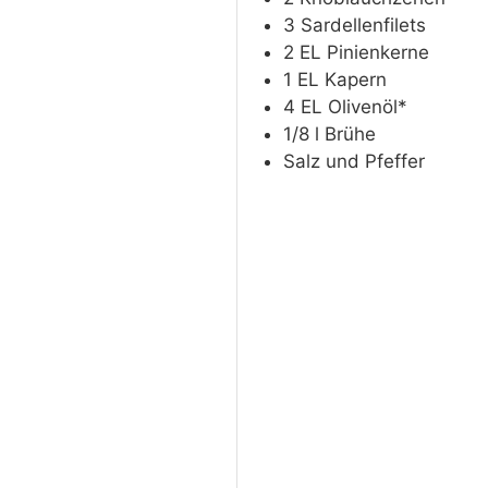
3
Sardellenfilets
2
EL
Pinienkerne
1
EL
Kapern
4
EL
Olivenöl*
1/8
l
Brühe
Salz und Pfeffer