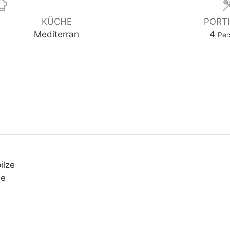
KÜCHE
PORT
Mediterran
4
Per
ilze
ie