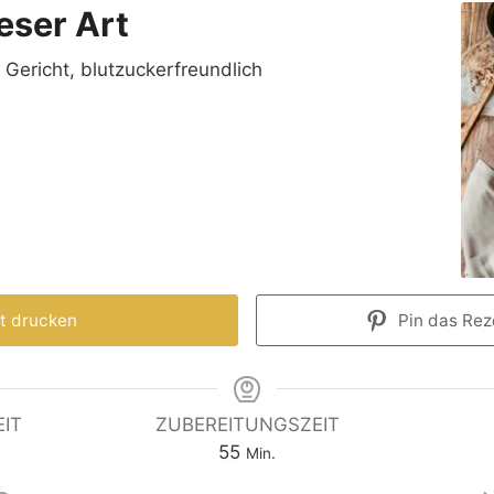
eser Art
s Gericht, blutzuckerfreundlich
t drucken
Pin das Reze
IT
ZUBEREITUNGSZEIT
55
Min.