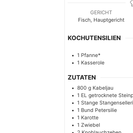
GERICHT
Fisch, Hauptgericht
KOCHUTENSILIEN
1 Pfanne*
1 Kasserole
ZUTATEN
800
g
Kabeljau
1
EL
getrocknete Steinp
1
Stange
Stangenseller
1
Bund
Petersilie
1
Karotte
1
Zwiebel
2
Knoblauchzehen