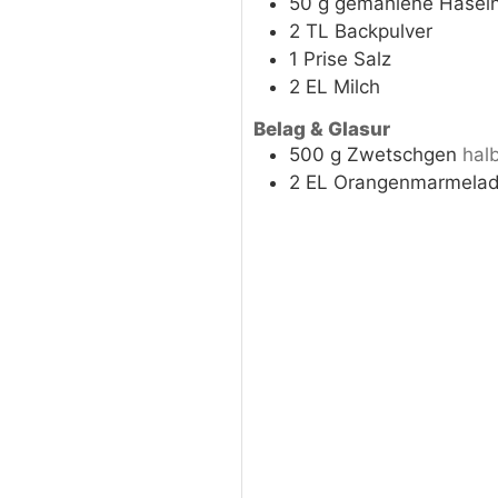
50
g
gemahlene Hasel
2
TL
Backpulver
1
Prise
Salz
2
EL
Milch
Belag & Glasur
500
g
Zwetschgen
halb
2
EL
Orangenmarmela