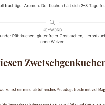
voll fruchtiger Aromen. Der Kuchen hält sich 2–3 Tage fri
KEYWORD
under Rührkuchen, glutenfreier Obstkuchen, Herbstku
ohne Weizen
iesen Zwetschgenkuche
hweizen ist ein mineralstoffreiches Pseudogetreide mit viel Ma
 Die Zwetschgen bringen von Natur aus Süße und Saftigkeit, 