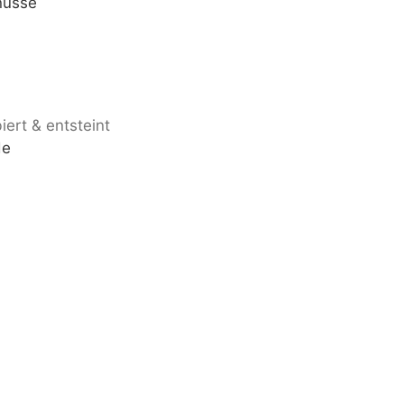
nüsse
iert & entsteint
de