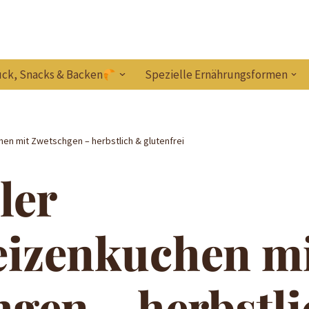
ck, Snacks & Backen
Spezielle Ernährungsformen
en mit Zwetschgen – herbstlich & glutenfrei
ler
izenkuchen mi
gen – herbstl