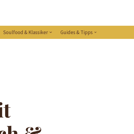
Soulfood & Klassiker
Guides & Tipps
t
ich &