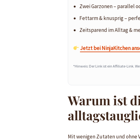
Zwei Garzonen – parallel o
Fettarm & knusprig – perfe
Zeitsparend im Alltag & m
Jetzt bei NinjaKitchen an
*Hinweis: Der Link ist ein Affiliate-Link. W
Warum ist di
alltagstaugl
Mit wenigen Zutaten und ohne Vor