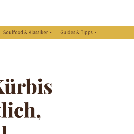
Soulfood & Klassiker
Guides & Tipps
Kürbis
lich,
l