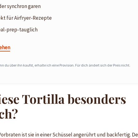
der synchron garen
kt für Airfryer-Rezepte
eal-prep-tauglich
sehen
enn du über ihn kaufst, erhalte ich eine Provision. Für dich ändert sich der Preis nicht.
ese Tortilla besonders
ich?
braten ist sie in einer Schüssel angerührt und backfertig. Der 