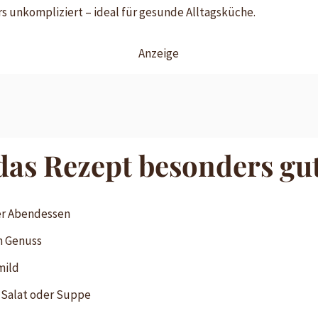
s unkompliziert – ideal für gesunde Alltagsküche.
Anzeige
das Rezept besonders gu
der Abendessen
n Genuss
mild
 Salat oder Suppe