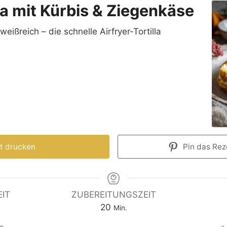
lla mit Kürbis & Ziegenkäse
weißreich – die schnelle Airfryer-Tortilla
t drucken
Pin das Reze
IT
ZUBEREITUNGSZEIT
20
Min.