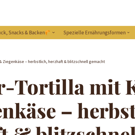
ck, Snacks & Backen
Spezielle Ernährungsformen
s & Ziegenkäse – herbstlich, herzhaft & blitzschnell gemacht
r-Tortilla mit 
nkäse – herbst
t & blitzschnel